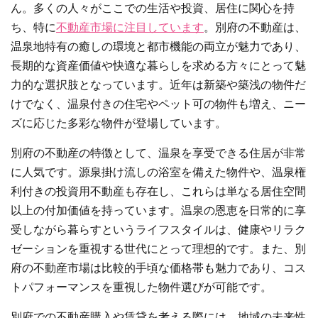
ん。多くの人々がここでの生活や投資、居住に関心を持
ち、特に
不動産市場に注目しています
。別府の不動産は、
温泉地特有の癒しの環境と都市機能の両立が魅力であり、
長期的な資産価値や快適な暮らしを求める方々にとって魅
力的な選択肢となっています。近年は新築や築浅の物件だ
けでなく、温泉付きの住宅やペット可の物件も増え、ニー
ズに応じた多彩な物件が登場しています。
別府の不動産の特徴として、温泉を享受できる住居が非常
に人気です。源泉掛け流しの浴室を備えた物件や、温泉権
利付きの投資用不動産も存在し、これらは単なる居住空間
以上の付加価値を持っています。温泉の恩恵を日常的に享
受しながら暮らすというライフスタイルは、健康やリラク
ゼーションを重視する世代にとって理想的です。また、別
府の不動産市場は比較的手頃な価格帯も魅力であり、コス
トパフォーマンスを重視した物件選びが可能です。
別府での不動産購入や賃貸を考える際には、地域の未来性